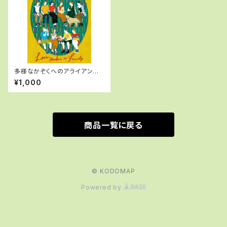
多様なかぞくへのアライアンス
マガジン 「Love makes famil
¥1,000
y」
商品一覧に戻る
© KODOMAP
Powered by