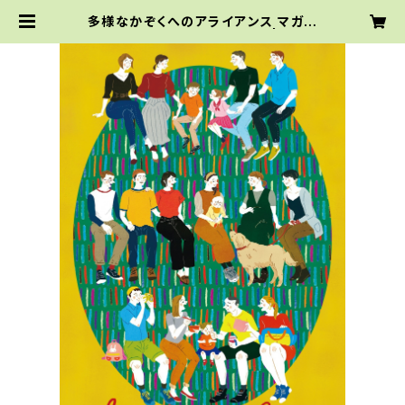
多様なかぞくへのアライアンス マガジ
ン 「Love makes family」 | KOD
OMAP